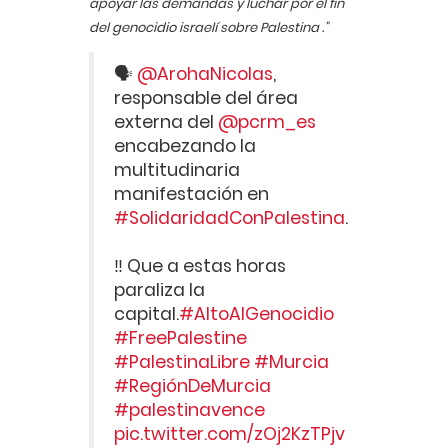
apoyar las demandas y luchar por el fin
del genocidio israelí sobre Palestina ."
🗣
@ArohaNicolas
,
responsable del área
externa del
@pcrm_es
encabezando la
multitudinaria
manifestación en
#SolidaridadConPalestina
.
‼️ Que a estas horas
paraliza la
capital.
#AltoAlGenocidio
#FreePalestine
#PalestinaLibre
#Murcia
#RegiónDeMurcia
#palestinavence
pic.twitter.com/zOj2KzTPjv