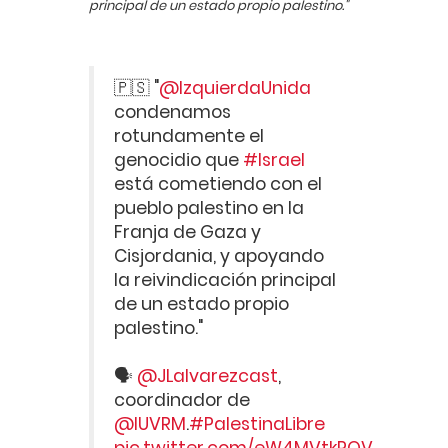
principal de un estado propio palestino."
🇵🇸 "
@IzquierdaUnida
condenamos
rotundamente el
genocidio que
#Israel
está cometiendo con el
pueblo palestino en la
Franja de Gaza y
Cisjordania, y apoyando
la reivindicación principal
de un estado propio
palestino."
🗣
@JLalvarezcast
,
coordinador de
@IUVRM
.
#PalestinaLibre
pic.twitter.com/eW4MVtkPOV