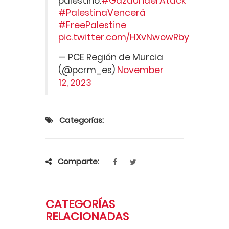
palestino.
#GazaUnderAtack
#PalestinaVencerá
#FreePalestine
pic.twitter.com/HXvNwowRby
— PCE Región de Murcia
(@pcrm_es)
November
12, 2023
Categorías:
Comparte:
CATEGORÍAS
RELACIONADAS