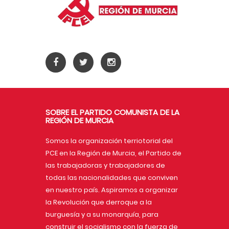
SOBRE EL PARTIDO COMUNISTA DE LA
REGIÓN DE MURCIA
Somos la organización terriotorial del
PCE en la Región de Murcia, el Partido de
las trabajadoras y trabajadores de
todas las nacionalidades que conviven
en nuestro país. Aspiramos a organizar
la Revolución que derroque a la
burguesía y a su monarquía, para
construir el socialismo con la fuerza de