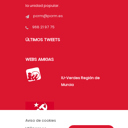
la unidad popular.
pcrm@pcrm.es
968 21 97 75
ÚLTIMOS TWEETS
WEBS AMIGAS
IU-Verdes Región de
Murcia
Unión de Juventudes
Comunistas de
Aviso de cookies
España