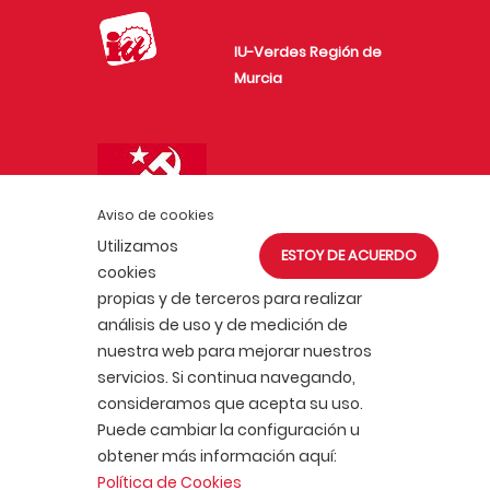
IU-Verdes Región de
Murcia
Unión de Juventudes
Comunistas de
Aviso de cookies
España
Utilizamos
ESTOY DE ACUERDO
cookies
propias y de terceros para realizar
análisis de uso y de medición de
nuestra web para mejorar nuestros
servicios. Si continua navegando,
ACTUALIDAD
AFÍLIATE
consideramos que acepta su uso.
POLÍTICA DE COOKIES
Puede cambiar la configuración u
POLÍTICA DE PRIVACIDAD
AVISO LEGAL
obtener más información aquí:
PCE © 2018. Sitio desarrollado por
Lecrín
Política de Cookies